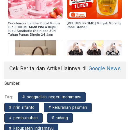
Cek Berita dan Artikel lainnya di
Google News
Sumber:
Tag:
# pengadilan negeri indramayu
# ririn rifanto
# kelurahan paoman
# pembunuhan
# sidang
# kabupaten indramayu