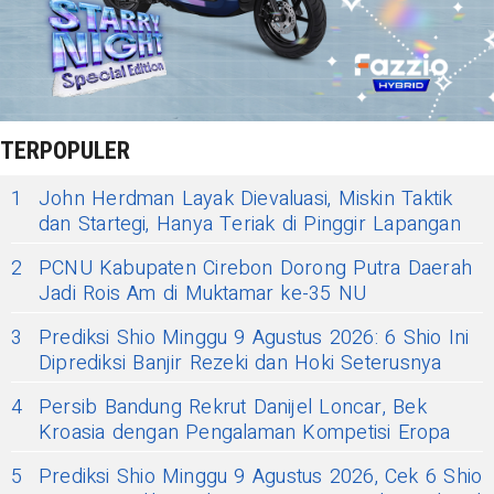
TERPOPULER
1
John Herdman Layak Dievaluasi, Miskin Taktik
dan Startegi, Hanya Teriak di Pinggir Lapangan
2
PCNU Kabupaten Cirebon Dorong Putra Daerah
Jadi Rois Am di Muktamar ke-35 NU
3
Prediksi Shio Minggu 9 Agustus 2026: 6 Shio Ini
Diprediksi Banjir Rezeki dan Hoki Seterusnya
4
Persib Bandung Rekrut Danijel Loncar, Bek
Kroasia dengan Pengalaman Kompetisi Eropa
5
Prediksi Shio Minggu 9 Agustus 2026, Cek 6 Shio