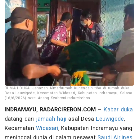
RUMAH DUKA: Jenazah Almarhumah Kunengsih tiba di rumah duka
Desa Leuwigede, Kecamatan Widasari, Kabupaten Indramayu, Selasa
(16/6/2026) sore.-Anang Syahroni-radarcirebon
INDRAMAYU, RADARCIREBON.COM
–
Kabar duka
datang dari
jamaah haji
asal Desa
Leuwigede
,
Kecamatan
Widasari
, Kabupaten Indramayu yang
meninggal dunia di dalam pesawat
Saudi Airlines