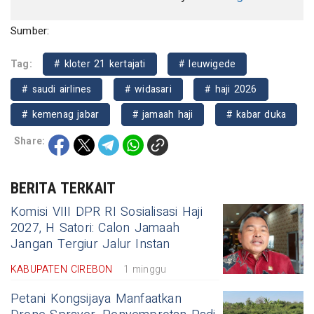
Sumber:
Tag:
# kloter 21 kertajati
# leuwigede
# saudi airlines
# widasari
# haji 2026
# kemenag jabar
# jamaah haji
# kabar duka
Share:
BERITA TERKAIT
Komisi VIII DPR RI Sosialisasi Haji
2027, H Satori: Calon Jamaah
Jangan Tergiur Jalur Instan
KABUPATEN CIREBON
1 minggu
Petani Kongsijaya Manfaatkan