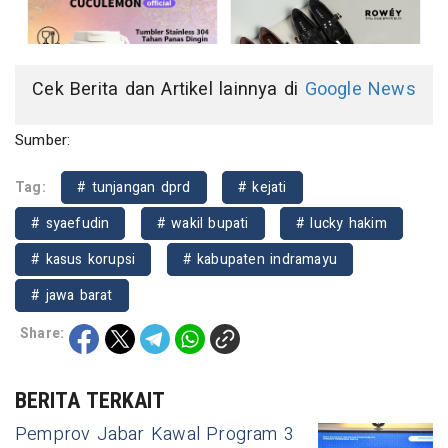
Cek Berita dan Artikel lainnya di
Google News
Sumber:
Tag:
# tunjangan dprd
# kejati
# syaefudin
# wakil bupati
# lucky hakim
# kasus korupsi
# kabupaten indramayu
# jawa barat
Share:
BERITA TERKAIT
Pemprov Jabar Kawal Program 3