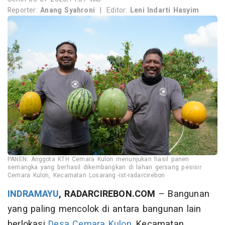
Reporter:
Anang Syahroni
|
Editor:
Leni Indarti Hasyim
PANEN: Anggota KTH Cemara Kulon menunjukan hasil panen
semangka yang berhasil dikembangkan di lahan gersang pesisir
Cemara Kulon, Kecamatan Losarang.-ist-radarcirebon
INDRAMAYU
, RADARCIREBON.COM
– Bangunan
yang paling mencolok di antara bangunan lain
berlokasi
Desa Cemara Kulon
, Kecamatan