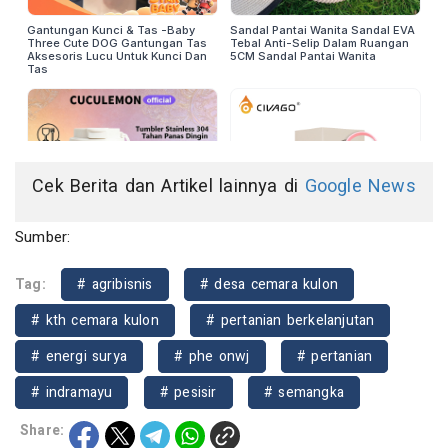
Cek Berita dan Artikel lainnya di
Google News
Sumber:
Tag:
# agribisnis
# desa cemara kulon
# kth cemara kulon
# pertanian berkelanjutan
# energi surya
# phe onwj
# pertanian
# indramayu
# pesisir
# semangka
Share: