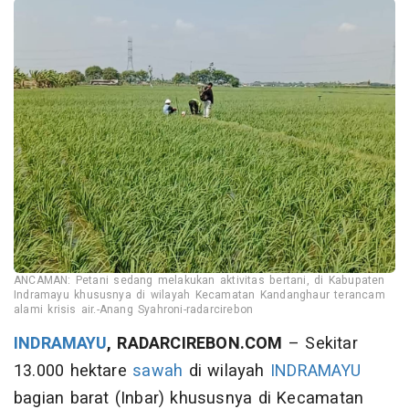
ANCAMAN: Petani sedang melakukan aktivitas bertani, di Kabupaten
Indramayu khususnya di wilayah Kecamatan Kandanghaur terancam
alami krisis air.-Anang Syahroni-radarcirebon
INDRAMAYU
, RADARCIREBON.COM
– Sekitar
13.000 hektare
sawah
di wilayah
INDRAMAYU
bagian barat (Inbar) khususnya di Kecamatan