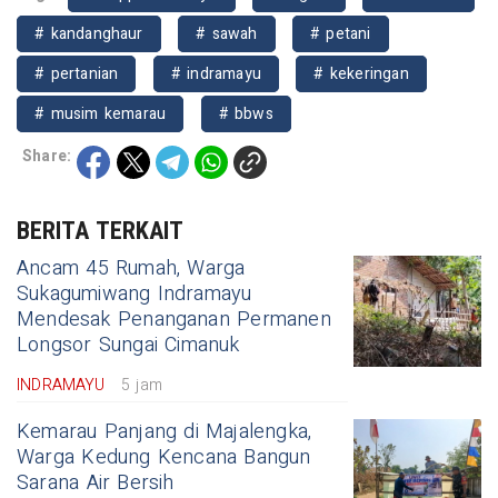
# kandanghaur
# sawah
# petani
# pertanian
# indramayu
# kekeringan
# musim kemarau
# bbws
Share:
BERITA TERKAIT
Ancam 45 Rumah, Warga
Sukagumiwang Indramayu
Mendesak Penanganan Permanen
Longsor Sungai Cimanuk
INDRAMAYU
5 jam
Kemarau Panjang di Majalengka,
Warga Kedung Kencana Bangun
Sarana Air Bersih