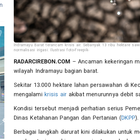
n
Indramayu Barat terancam krisis air. Sebanyak 13 ribu hektare sa
normalisasi irigasi. Ilustrasi foto-Freepik-
RADARCIREBON.COM
– Ancaman kekeringan m
wilayah Indramayu bagian barat.
Sekitar 13.000 hektare lahan persawahan di K
mengalami
krisis air
akibat menurunnya debit s
Kondisi tersebut menjadi perhatian serius Pem
Dinas Ketahanan Pangan dan Pertanian (
DKPP
)
Berbagai langkah darurat kini dilakukan untuk