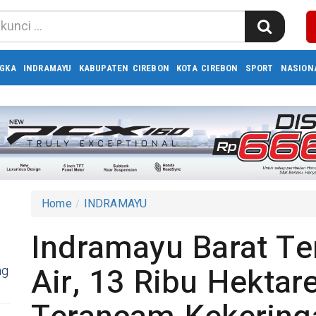
GKA
INDRAMAYU
KABUPATEN CIREBON
KOTA CIREBON
SPORT
NASION
Home
INDRAMAYU
Indramayu Barat Te
Air, 13 Ribu Hekta
ng