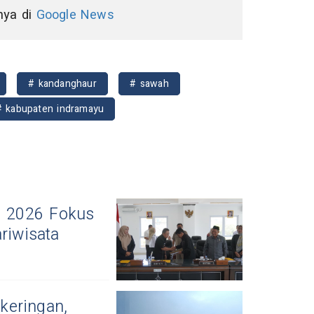
nnya di
Google News
# kandanghaur
# sawah
# kabupaten indramayu
 2026 Fokus
riwisata
keringan,