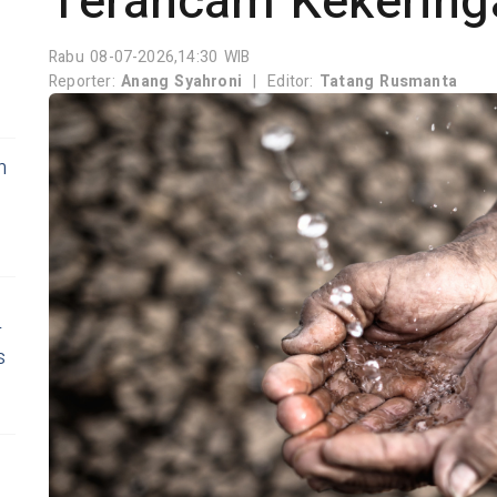
Terancam Kekering
Rabu 08-07-2026,14:30 WIB
Reporter:
Anang Syahroni
|
Editor:
Tatang Rusmanta
n
r
s
s