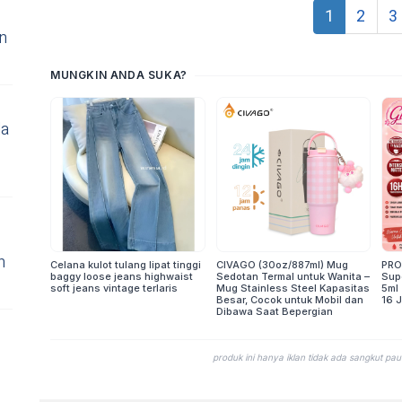
1
2
3
s
n
la
n