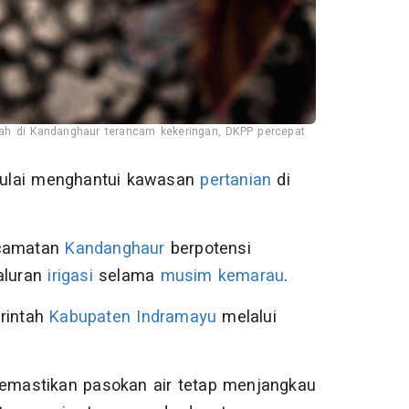
wah di Kandanghaur terancam kekeringan, DKPP percepat
ulai menghantui kawasan
pertanian
di
ecamatan
Kandanghaur
berpotensi
aluran
irigasi
selama
musim kemarau
.
erintah
Kabupaten Indramayu
melalui
.
 memastikan pasokan air tetap menjangkau