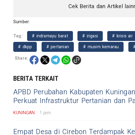
Cek Berita dan Artikel lai
Sumber:
Tag:
# indramayu barat
# irigasi
# krisis air
# dkpp
# pertanian
# musim kemarau
Share:
BERITA TERKAIT
APBD Perubahan Kabupaten Kuningan
Perkuat Infrastruktur Pertanian dan Pa
KUNINGAN
1 jam
Empat Desa di Cirebon Terdampak Ke