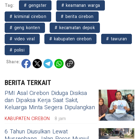
Tag:
# gengster
# keamanan warga
# kriminal cirebon
# berita cirebon
# geng konten
# kecamatan depok
# video viral
# kabupaten cirebon
# tawuran
# polisi
Share:
BERITA TERKAIT
PMI Asal Cirebon Diduga Disiksa
dan Dipaksa Kerja Saat Sakit,
Keluarga Minta Segera Dipulangkan
KABUPATEN CIREBON
8 jam
6 Tahun Diusulkan Lewat
Musrenbang, Jalan Poros Munjul