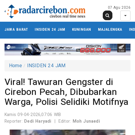
07 Agu 2026
JAWA BARAT
INSIDEN 24 JAM
KUNINGAN
MAJALENGKA
IN
Home
INSIDEN 24 JAM
Viral! Tawuran Gengster di
Cirebon Pecah, Dibubarkan
Warga, Polisi Selidiki Motifnya
Kamis 09-04-2026,07:06 WIB
Reporter:
Dedi Haryadi
|
Editor:
Moh Junaedi