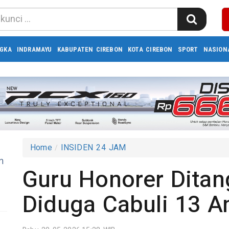
GKA
INDRAMAYU
KABUPATEN CIREBON
KOTA CIREBON
SPORT
NASION
Home
INSIDEN 24 JAM
n
Guru Honorer Ditang
Diduga Cabuli 13 A