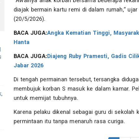
“Awalnya anak korban bersama beberapa rekan
diajak bermain kartu remi di dalam rumah,” uj
(20/5/2026).
BACA JUGA:
Angka Kematian Tinggi, Masyarak
Hanta
l
BACA JUGA:
Diajeng Ruby Pramesti, Gadis Cil
s
Jabar 2026
Di tengah permainan tersebut, tersangka didug
membujuk korban S masuk ke dalam kamar. Pel
,
untuk memijat tubuhnya.
Karena pelaku dikenal sebagai guru di sekolah 
permintaan itu tanpa menaruh rasa curiga.