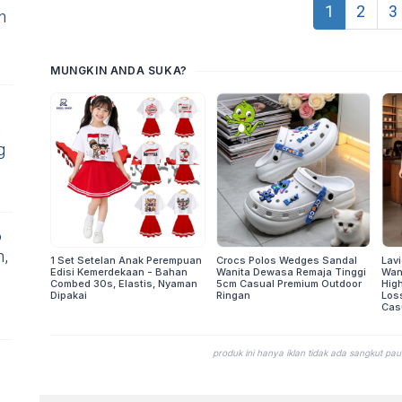
1
2
3
n
m
g
6
h,