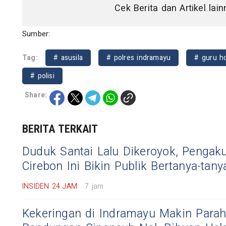
Cek Berita dan Artikel lai
Sumber:
Tag:
# asusila
# polres indramayu
# guru h
# polisi
Share:
BERITA TERKAIT
Duduk Santai Lalu Dikeroyok, Penga
Cirebon Ini Bikin Publik Bertanya-tany
INSIDEN 24 JAM
7 jam
Kekeringan di Indramayu Makin Parah,