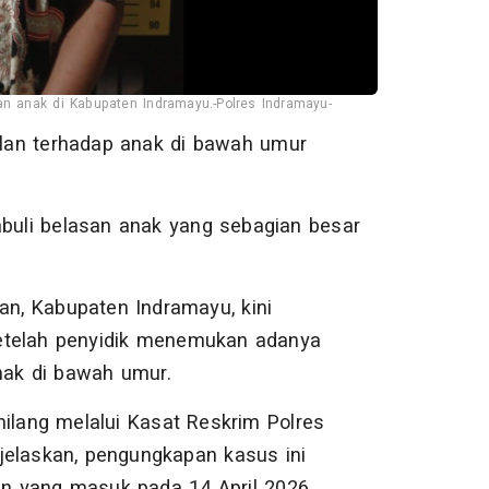
asan anak di Kabupaten Indramayu.-Polres Indramayu-
an terhadap anak di bawah umur
buli belasan anak yang sebagian besar
an, Kabupaten Indramayu, kini
telah penyidik menemukan adanya
nak di bawah umur.
lang melalui Kasat Reskrim Polres
laskan, pengungkapan kasus ini
an yang masuk pada 14 April 2026.