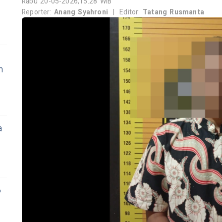
Rabu 20-05-2026,15:28 WIB
Reporter:
Anang Syahroni
|
Editor:
Tatang Rusmanta
n
a
6
2