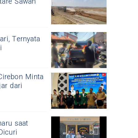
tare Sawah
ri, Ternyata
i
Cirebon Minta
ar dari
aru saat
Dicuri