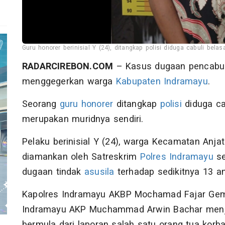
Guru honorer berinisial Y (24), ditangkap polisi diduga cabuli bel
RADARCIREBON.COM
– Kasus dugaan pencabul
menggegerkan warga
Kabupaten Indramayu
.
Seorang
guru honorer
ditangkap
polisi
diduga ca
merupakan muridnya sendiri.
Pelaku berinisial Y (24), warga Kecamatan Anjat
diamankan oleh Satreskrim
Polres Indramayu
se
dugaan tindak
asusila
terhadap sedikitnya 13 a
Kapolres Indramayu AKBP Mochamad Fajar Gemi
Indramayu AKP Muchammad Arwin Bachar menje
bermula dari laporan salah satu orang tua korb