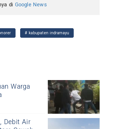
nnya di
Google News
onorer
# kabupaten indramayu
kuan Warga
a
 Debit Air