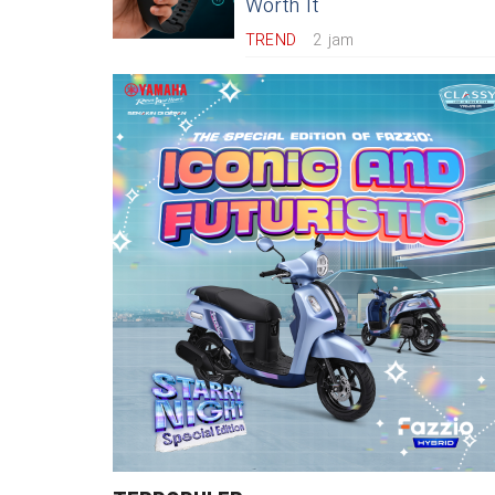
Worth It
TREND
2 jam