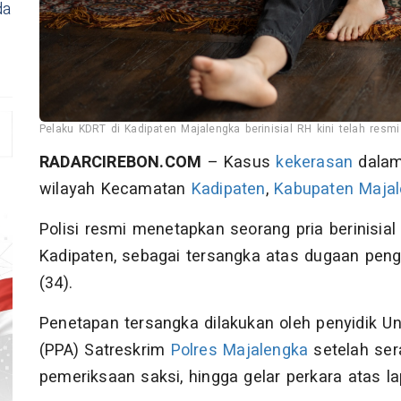
da
Pelaku KDRT di Kadipaten Majalengka berinisial RH kini telah resmi 
RADARCIREBON.COM
– Kasus
kekerasan
dala
wilayah Kecamatan
Kadipaten
,
Kabupaten Maja
Polisi resmi menetapkan seorang pria berinisial
Kadipaten, sebagai tersangka atas dugaan penga
(34).
Penetapan tersangka dilakukan oleh penyidik U
(PPA) Satreskrim
Polres Majalengka
setelah ser
pemeriksaan saksi, hingga gelar perkara atas l