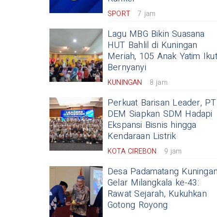
SPORT
7 jam
Lagu MBG Bikin Suasana
HUT Bahlil di Kuningan
Meriah, 105 Anak Yatim Iku
Bernyanyi
KUNINGAN
8 jam
Perkuat Barisan Leader, PT
DEM Siapkan SDM Hadapi
Ekspansi Bisnis hingga
Kendaraan Listrik
KOTA CIREBON
9 jam
Desa Padamatang Kuninga
Gelar Milangkala ke-43:
Rawat Sejarah, Kukuhkan
Gotong Royong