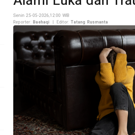
Alami Luka dan Tr
Senin 25-05-2026,12:00 WIB
Reporter:
Baehaqi
|
Editor:
Tatang Rusmanta