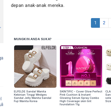
depan anak-anak mereka.
1
2
,
ga
l
li