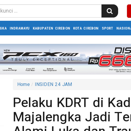
GKA
INDRAMAYU
KABUPATEN CIREBON
KOTA CIREBON
SPORT
NASION
Home
INSIDEN 24 JAM
Pelaku KDRT di Kad
2
Majalengka Jadi Ter