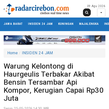
09 Agu 2026
JAWA BARAT
INSIDEN 24 JAM
KUNINGAN
MAJALENGKA
IN
Home
INSIDEN 24 JAM
Warung Kelontong di
Haurgeulis Terbakar Akibat
Bensin Tersambar Api
Kompor, Kerugian Capai Rp30
Juta
Senin 25-05-2026,14:30 WIB