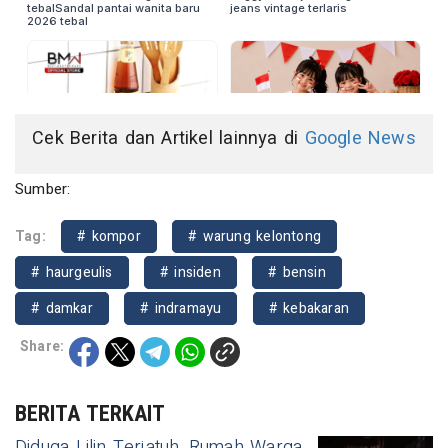
Cek Berita dan Artikel lainnya di
Google News
Sumber:
Tag:
# kompor
# warung kelontong
# haurgeulis
# insiden
# bensin
# damkar
# indramayu
# kebakaran
Share:
BERITA TERKAIT
Diduga Lilin Terjatuh, Rumah Warga