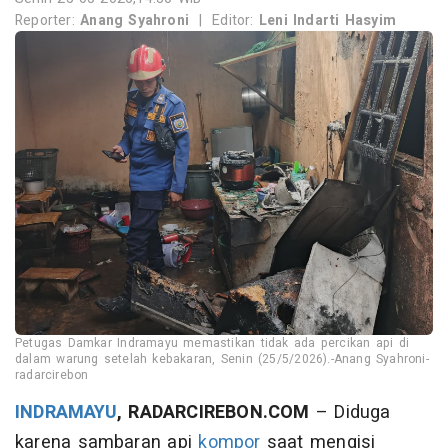
Reporter:
Anang Syahroni
|
Editor:
Leni Indarti Hasyim
Petugas Damkar Indramayu memastikan tidak ada percikan api di
dalam warung setelah kebakaran, Senin (25/5/2026).-Anang Syahroni-
radarcirebon
INDRAMAYU
, RADARCIREBON.COM
– Diduga
karena sambaran api
kompor
saat mengisi