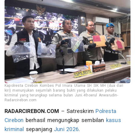
Kapolresta Cirebon Kombes Pol Imara Utama SH SIK MH (dua dari
kiri) menunjukan sejumlah barang bukti yang dilakukan pelaku
kriminal yang terungkap selama bulan Juni.-Khoerul Anwarudin-
Radarcirebon.com
RADARCIREBON.COM
– Satreskrim
Polresta
Cirebon
berhasil mengungkap sembilan
kasus
kriminal
sepanjang
Juni 2026
.