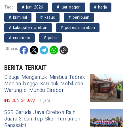
Tag:
# juni 2026
# luar negeri
# kerja
# kriminal
# kasus
# penipuan
# kabupaten cirebon
# polresta cirebon
# curanmor
# polisi
Share:
BERITA TERKAIT
Diduga Mengantuk, Minibus Tabrak
Median hingga Seruduk Mobil dan
Warung di Mundu Cirebon
INSIDEN 24 JAM
1 jam
SSB Garuda Jaya Cirebon Raih
Juara 3 dan Top Skor Turnamen
Ragasakti