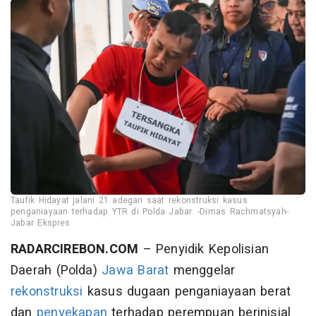
Taufik Hidayat jalani 21 adegan saat rekonstruksi kasus
penganiayaan terhadap YTR di Polda Jabar. -Dimas Rachmatsyah-
Jabar Ekspres
RADARCIREBON.COM
– Penyidik Kepolisian
Daerah (Polda)
Jawa Barat
menggelar
rekonstruksi
kasus dugaan penganiayaan berat
dan
penyekapan
terhadap perempuan berinisial