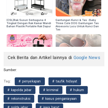
Cek Berita dan Artikel lainnya di
Google News
Sumber:
Tag:
# penyekapan
# taufik hidayat
# kapolda jabar
# kriminal
# hukum
# rekonstruksi
# kasus penganiayaan
# polda jabar
# jawa barat