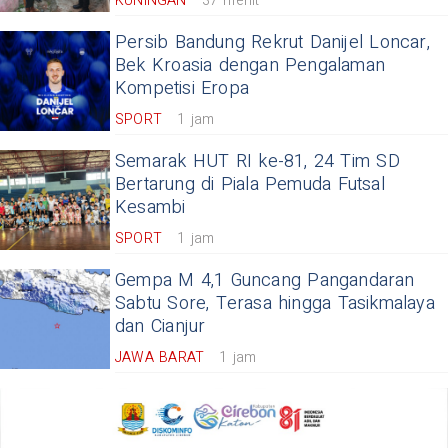
KUNINGAN
37 menit
Persib Bandung Rekrut Danijel Loncar,
Bek Kroasia dengan Pengalaman
Kompetisi Eropa
SPORT
1 jam
Semarak HUT RI ke-81, 24 Tim SD
Bertarung di Piala Pemuda Futsal
Kesambi
SPORT
1 jam
Gempa M 4,1 Guncang Pangandaran
Sabtu Sore, Terasa hingga Tasikmalaya
dan Cianjur
JAWA BARAT
1 jam