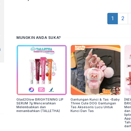
1
2
h
n