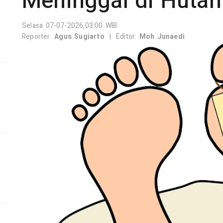
Meninggal di Hutan
Selasa 07-07-2026,03:00 WIB
Reporter:
Agus Sugiarto
|
Editor:
Moh Junaedi
,