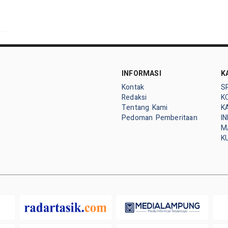
INFORMASI
K
Kontak
S
Redaksi
K
Tentang Kami
K
Pedoman Pemberitaan
I
M
K