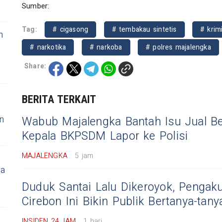
Sumber:
Tag:
# cigasong
# tembakau sintetis
# krim
n
# narkotika
# narkoba
# polres majalengka
Share:
BERITA TERKAIT
s
n
Wabub Majalengka Bantah Isu Jual Bel
Kepala BKPSDM Lapor ke Polisi
MAJALENGKA
5 jam
la
Duduk Santai Lalu Dikeroyok, Penga
Cirebon Ini Bikin Publik Bertanya-tany
INSIDEN 24 JAM
1 hari