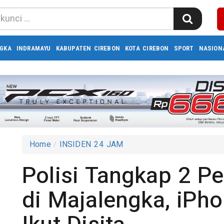
GKA
INDRAMAYU
KABUPATEN CIREBON
KOTA CIREBON
SPORT
NASION
Home
INSIDEN 24 JAM
Polisi Tangkap 2 P
di Majalengka, iPh