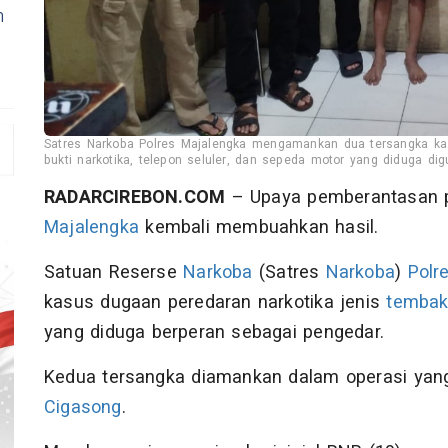
n
Satres Narkoba Polres Majalengka mengamankan dua tersangka ka
bukti narkotika, telepon seluler, dan sepeda motor yang diduga di
RADARCIREBON.COM
– Upaya pemberantasan 
Majalengka
kembali membuahkan hasil.
Satuan Reserse
Narkoba
(Satres
Narkoba
)
Polr
kasus dugaan peredaran narkotika jenis
tembak
yang diduga berperan sebagai pengedar.
Kedua tersangka diamankan dalam operasi yang
Cigasong
.