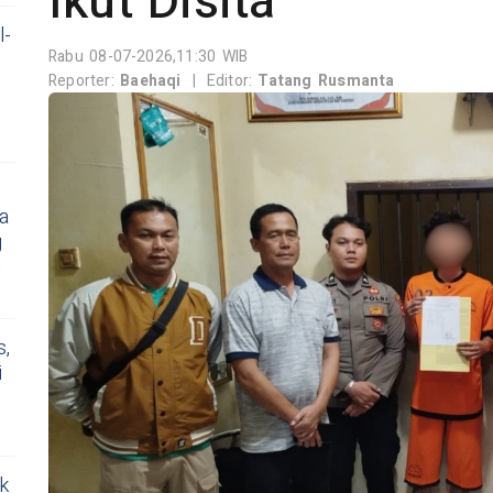
Ikut Disita
l-
Rabu 08-07-2026,11:30 WIB
Reporter:
Baehaqi
|
Editor:
Tatang Rusmanta
a
g
!
s,
i
ik