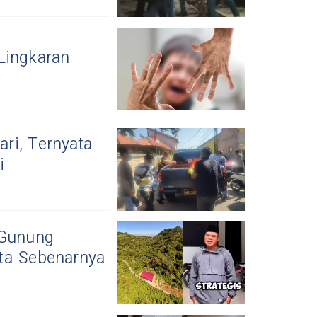
Lingkaran
ri, Ternyata
i
 Gunung
ta Sebenarnya