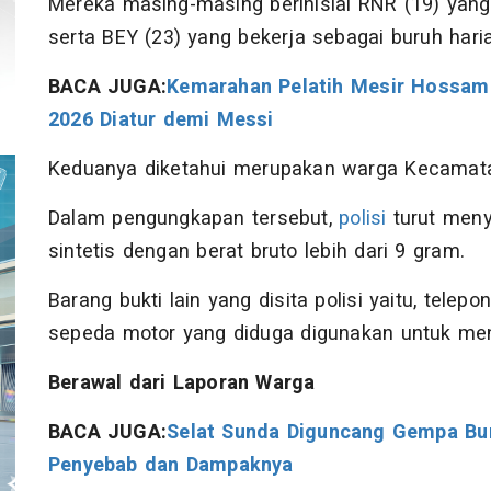
Mereka masing-masing berinisial RNR (19) yan
serta BEY (23) yang bekerja sebagai buruh hari
BACA JUGA:
Kemarahan Pelatih Mesir Hossam 
2026 Diatur demi Messi
Keduanya diketahui merupakan warga Kecamata
Dalam pengungkapan tersebut,
polisi
turut meny
sintetis dengan berat bruto lebih dari 9 gram.
Barang bukti lain yang disita polisi yaitu, telep
sepeda motor yang diduga digunakan untuk mend
Berawal dari Laporan Warga
BACA JUGA:
Selat Sunda Diguncang Gempa Bu
Penyebab dan Dampaknya