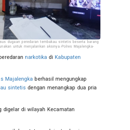
sus dugaan peredaran tembakau sintetis beserta barang
gunakan untuk menjalankan aksinya.-Polres Majalengka-
peredaran
narkotika
di
Kabupaten
es Majalengka
berhasil mengungkap
au sintetis
dengan menangkap dua pria
 digelar di wilayah Kecamatan