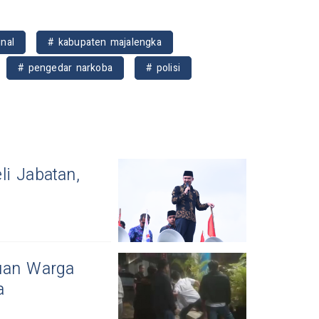
inal
# kabupaten majalengka
# pengedar narkoba
# polisi
i Jabatan,
kuan Warga
a