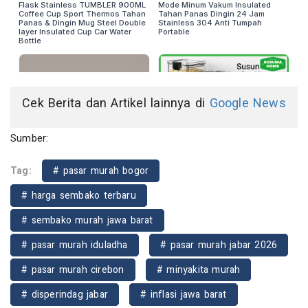
Cek Berita dan Artikel lainnya di
Google News
Sumber:
Tag:
# pasar murah bogor
# harga sembako terbaru
# sembako murah jawa barat
# pasar murah iduladha
# pasar murah jabar 2026
# pasar murah cirebon
# minyakita murah
# disperindag jabar
# inflasi jawa barat