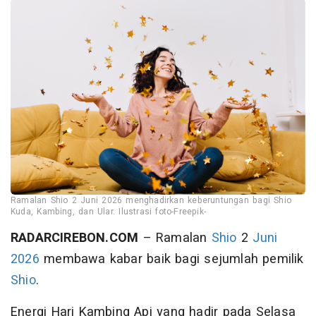
Ramalan Shio 2 Juni 2026 menghadirkan keberuntungan bagi Shio
Kuda, Kambing, dan Ular. Ilustrasi foto-Freepik-
RADARCIREBON.COM
– Ramalan
Shio
2
Juni
2026
membawa kabar baik bagi sejumlah pemilik
Shio
.
Energi Hari Kambing Api yang hadir pada Selasa