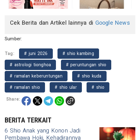
Cek Berita dan Artikel lainnya di
Google News
Sumber:
Tag:
# juni 2026
# shio kambing
# astrologi tionghoa
# peruntungan shio
# ramalan keberuntungan
# shio kuda
# ramalan shio
# shio ular
# shio
Share:
BERITA TERKAIT
6 Shio Anak yang Konon Jadi
Pembawa Hoki, Kehadirannya