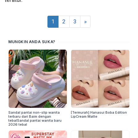
teratur.
1
2
3
»