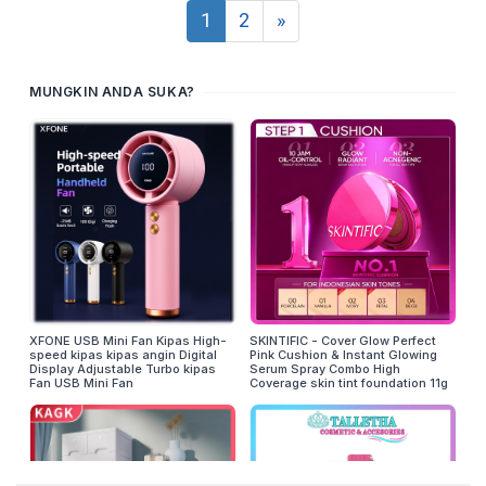
1
2
»