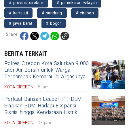
# provinsi cirebon
# pemekaran wilayah
# kertajati
# bandung
# cirebon
# jawa barat
# bogor
Share:
BERITA TERKAIT
Polres Cirebon Kota Salurkan 9.000
Liter Air Bersih untuk Warga
Terdampak Kemarau di Argasunya
KOTA CIREBON
5 jam
Perkuat Barisan Leader, PT DEM
Siapkan SDM Hadapi Ekspansi
Bisnis hingga Kendaraan Listrik
KOTA CIREBON
13 jam