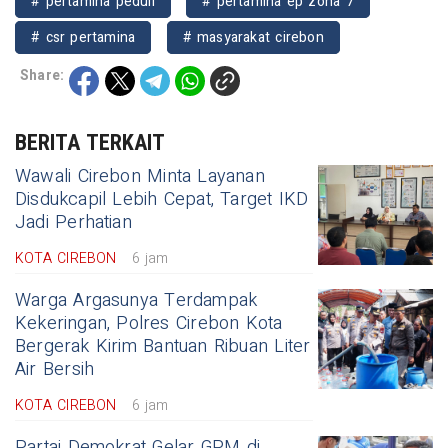
# pertamina peduli
# pertamina ep zona 7
# csr pertamina
# masyarakat cirebon
Share:
BERITA TERKAIT
Wawali Cirebon Minta Layanan
Disdukcapil Lebih Cepat, Target IKD
Jadi Perhatian
KOTA CIREBON
6 jam
Warga Argasunya Terdampak
Kekeringan, Polres Cirebon Kota
Bergerak Kirim Bantuan Ribuan Liter
Air Bersih
KOTA CIREBON
6 jam
Partai Demokrat Gelar GPM di