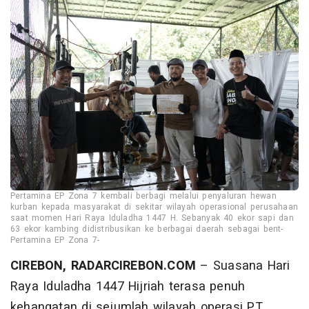
Pertamina EP Zona 7 kembali berbagi melalui penyaluran hewan
kurban kepada masyarakat di sekitar wilayah operasional perusahaan
saat momen Hari Raya Iduladha 1447 H. Sebanyak 40 ekor sapi dan
63 ekor kambing didistribusikan ke berbagai daerah sebagai bent-
Pertamina EP Zona 7-
CIREBON, RADARCIREBON.COM
– Suasana Hari
Raya Iduladha 1447 Hijriah terasa penuh
kehangatan di sejumlah wilayah operasi PT