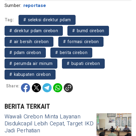
Sumber:
reportase
Tag:
# seleksi direktur pdam
# direktur pdam cirebon
# bumd cirebon
# air bersih cirebon
# formasi cirebon
# pdam cirebon
# berita cirebon
# perumda air minum
# bupati cirebon
# kabupaten cirebon
Share:
BERITA TERKAIT
Wawali Cirebon Minta Layanan
Disdukcapil Lebih Cepat, Target IKD
Jadi Perhatian