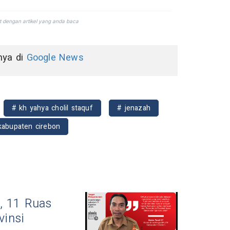
nnya di
Google News
# kh yahya cholil staquf
# jenazah
kabupaten cirebon
, 11 Ruas
vinsi