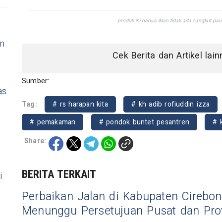
an
Cek Berita dan Artikel lai
Sumber:
as
Tag:
# rs harapan kita
# kh adib rofiuddin izza
# pemakaman
# pondok buntet pesantren
# 
Share:
BERITA TERKAIT
i
Perbaikan Jalan di Kabupaten Cirebon
Menunggu Persetujuan Pusat dan Pro