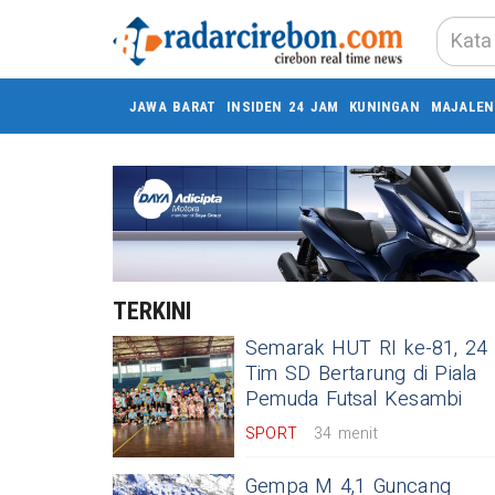
JAWA BARAT
INSIDEN 24 JAM
KUNINGAN
MAJALEN
TERKINI
Semarak HUT RI ke-81, 24
Tim SD Bertarung di Piala
Pemuda Futsal Kesambi
SPORT
34 menit
Gempa M 4,1 Guncang