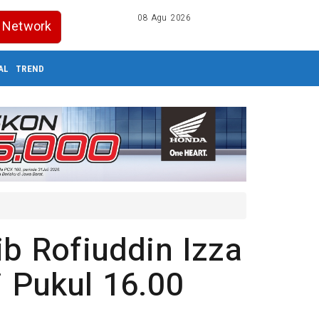
08 Agu 2026
Network
AL
TREND
 Rofiuddin Izza
i Pukul 16.00