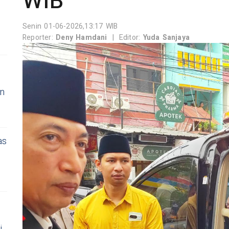
WIB
Senin 01-06-2026,13:17 WIB
Reporter:
Deny Hamdani
|
Editor:
Yuda Sanjaya
an
as
i