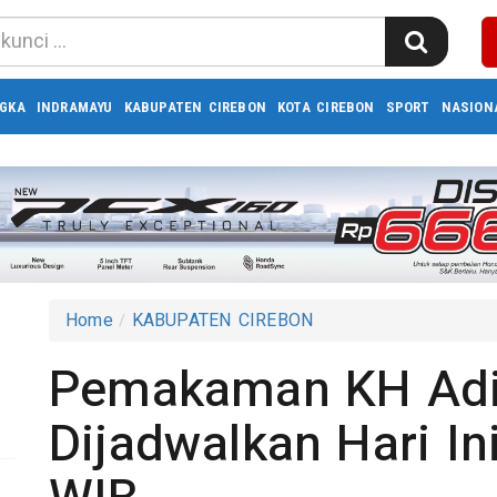
GKA
INDRAMAYU
KABUPATEN CIREBON
KOTA CIREBON
SPORT
NASION
Home
KABUPATEN CIREBON
Pemakaman KH Adib
Dijadwalkan Hari In