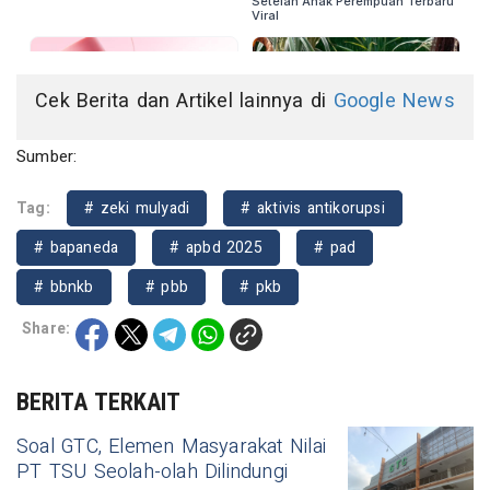
Cek Berita dan Artikel lainnya di
Google News
Sumber:
Tag:
# zeki mulyadi
# aktivis antikorupsi
# bapaneda
# apbd 2025
# pad
# bbnkb
# pbb
# pkb
Share:
BERITA TERKAIT
Soal GTC, Elemen Masyarakat Nilai
PT TSU Seolah-olah Dilindungi