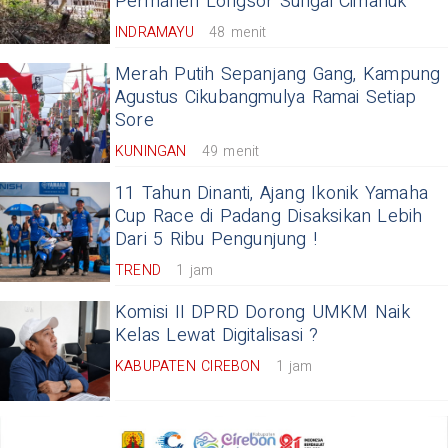
Permanen Longsor Sungai Cimanuk
INDRAMAYU
48 menit
Merah Putih Sepanjang Gang, Kampung
Agustus Cikubangmulya Ramai Setiap
Sore
KUNINGAN
49 menit
11 Tahun Dinanti, Ajang Ikonik Yamaha
Cup Race di Padang Disaksikan Lebih
Dari 5 Ribu Pengunjung !
TREND
1 jam
Komisi II DPRD Dorong UMKM Naik
Kelas Lewat Digitalisasi ?
KABUPATEN CIREBON
1 jam