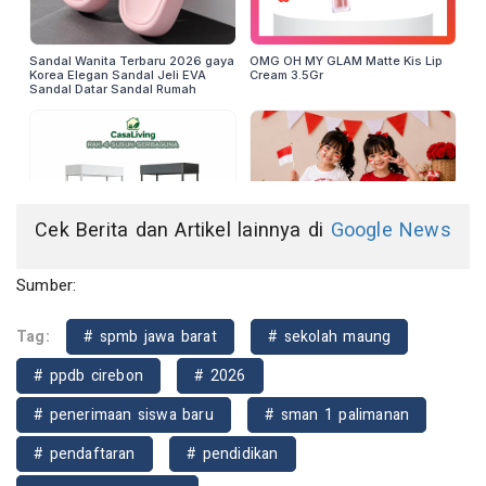
Cek Berita dan Artikel lainnya di
Google News
Sumber:
Tag:
# spmb jawa barat
# sekolah maung
# ppdb cirebon
# 2026
# penerimaan siswa baru
# sman 1 palimanan
# pendaftaran
# pendidikan