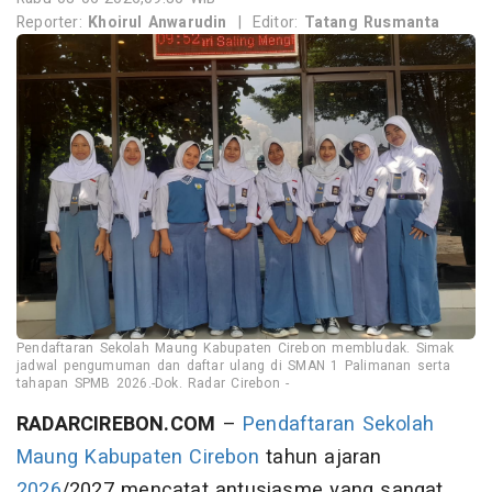
Reporter:
Khoirul Anwarudin
|
Editor:
Tatang Rusmanta
Pendaftaran Sekolah Maung Kabupaten Cirebon membludak. Simak
jadwal pengumuman dan daftar ulang di SMAN 1 Palimanan serta
tahapan SPMB 2026.-Dok. Radar Cirebon -
RADARCIREBON.COM
–
Pendaftaran
Sekolah
Maung
Kabupaten Cirebon
tahun ajaran
2026
/2027 mencatat antusiasme yang sangat