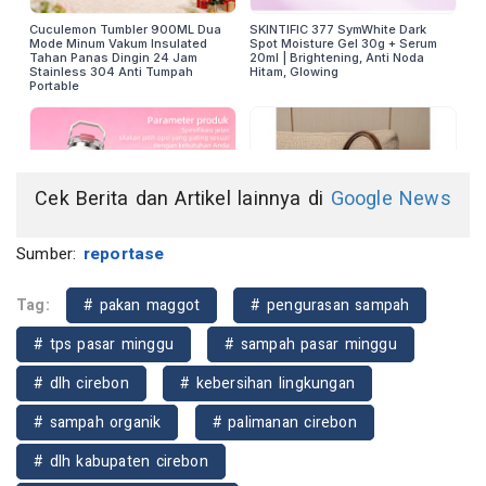
Cek Berita dan Artikel lainnya di
Google News
Sumber:
reportase
Tag:
# pakan maggot
# pengurasan sampah
# tps pasar minggu
# sampah pasar minggu
# dlh cirebon
# kebersihan lingkungan
# sampah organik
# palimanan cirebon
# dlh kabupaten cirebon