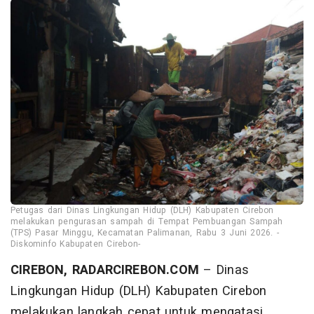
Petugas dari Dinas Lingkungan Hidup (DLH) Kabupaten Cirebon
melakukan pengurasan sampah di Tempat Pembuangan Sampah
(TPS) Pasar Minggu, Kecamatan Palimanan, Rabu 3 Juni 2026. -
Diskominfo Kabupaten Cirebon-
CIREBON, RADARCIREBON.COM
– Dinas
Lingkungan Hidup (DLH) Kabupaten Cirebon
melakukan langkah cepat untuk mengatasi