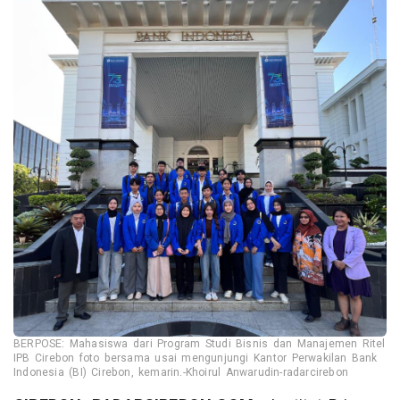
BERPOSE: Mahasiswa dari Program Studi Bisnis dan Manajemen Ritel
IPB Cirebon foto bersama usai mengunjungi Kantor Perwakilan Bank
Indonesia (BI) Cirebon, kemarin.-Khoirul Anwarudin-radarcirebon