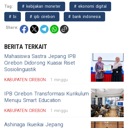
Tag:
# kebijakan moneter
# ekonomi digital
# bi
# ipb cirebon
# bank indonesia
Share:
BERITA TERKAIT
Mahasiswa Sastra Jepang IPB
Cirebon Didorong Kuasai Riset
Sosiolinguistik
KABUPATEN CIREBON
1 minggu
IPB Cirebon Transformasi Kurikulum
Menuju Smart Education
KABUPATEN CIREBON
1 minggu
Ashinaga Ikueikai Jepang