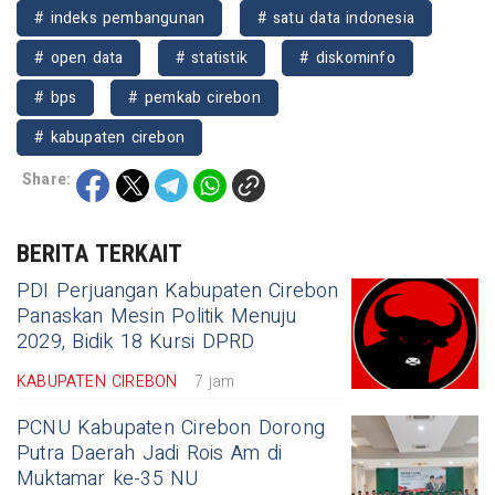
# indeks pembangunan
# satu data indonesia
# open data
# statistik
# diskominfo
# bps
# pemkab cirebon
# kabupaten cirebon
Share:
BERITA TERKAIT
PDI Perjuangan Kabupaten Cirebon
Panaskan Mesin Politik Menuju
2029, Bidik 18 Kursi DPRD
KABUPATEN CIREBON
7 jam
PCNU Kabupaten Cirebon Dorong
Putra Daerah Jadi Rois Am di
Muktamar ke-35 NU