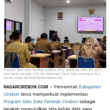
Program Satu Data Pemkab Cirebon terus diperkuat. Nilai IPS 2025
meningkat menjadi 2,92 dan keterisian Open Data mencapai 95,9
persen.-Deny Hamdani-Radarcirebon.com
RADARCIREBON.COM
– Pemerintah
Kabupaten
Cirebon
terus memperkuat implementasi
Program Satu Data
Pemkab Cirebon
sebagai
langkah mewujudkan tata kelola data yang