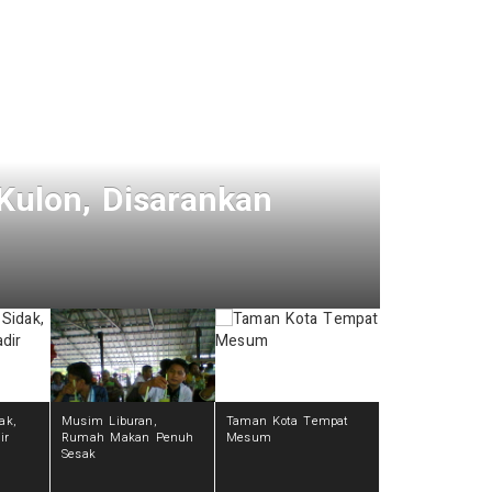
abar Bohong
Hari 
12 tahun
ak,
Musim Liburan,
Taman Kota Tempat
ir
Rumah Makan Penuh
Mesum
Sesak