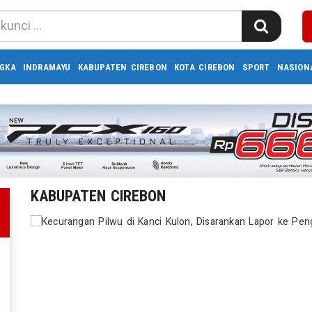
GKA
INDRAMAYU
KABUPATEN CIREBON
KOTA CIREBON
SPORT
NASION
KABUPATEN CIREBON