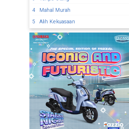
4
Mahal Murah
5
Alih Kekuasaan
 di Kanci Kulon, Disarankan
lan