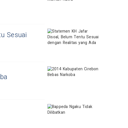
tu Sesuai
oba