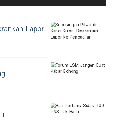
arankan Lapor
ng
ir