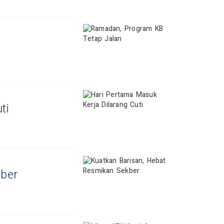
ti
kber