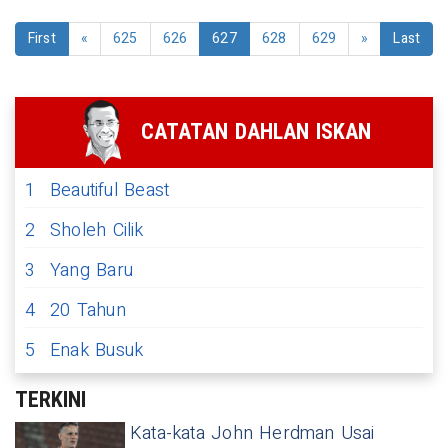
First
«
625
626
627
628
629
»
Last
CATATAN DAHLAN ISKAN
1
Beautiful Beast
2
Sholeh Cilik
3
Yang Baru
4
20 Tahun
5
Enak Busuk
TERKINI
Kata-kata John Herdman Usai