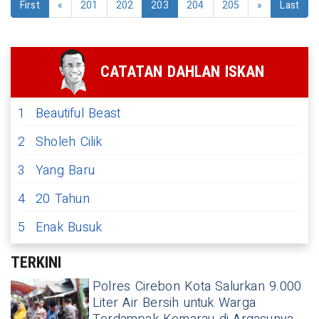
First
«
201
202
203
204
205
»
Last
CATATAN DAHLAN ISKAN
1
Beautiful Beast
2
Sholeh Cilik
3
Yang Baru
4
20 Tahun
5
Enak Busuk
TERKINI
Polres Cirebon Kota Salurkan 9.000
Liter Air Bersih untuk Warga