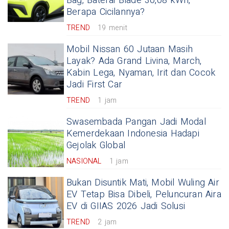
Bag, Baterai Blade 30,08 kWh,
Berapa Cicilannya?
TREND
19 menit
Mobil Nissan 60 Jutaan Masih
Layak? Ada Grand Livina, March,
Kabin Lega, Nyaman, Irit dan Cocok
Jadi First Car
TREND
1 jam
Swasembada Pangan Jadi Modal
Kemerdekaan Indonesia Hadapi
Gejolak Global
NASIONAL
1 jam
Bukan Disuntik Mati, Mobil Wuling Air
EV Tetap Bisa Dibeli, Peluncuran Aira
EV di GIIAS 2026 Jadi Solusi
TREND
2 jam