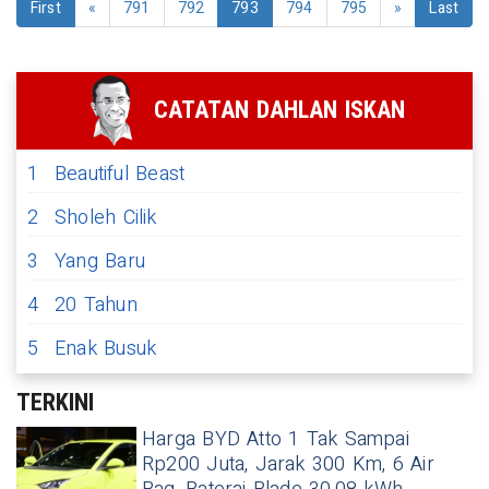
First
«
791
792
793
794
795
»
Last
CATATAN DAHLAN ISKAN
1
Beautiful Beast
2
Sholeh Cilik
3
Yang Baru
4
20 Tahun
5
Enak Busuk
TERKINI
Harga BYD Atto 1 Tak Sampai
Rp200 Juta, Jarak 300 Km, 6 Air