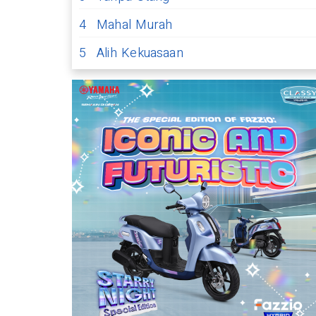
4
Mahal Murah
5
Alih Kekuasaan
akter Kamu, 5 Warna Cat Dinding
 Cocok untuk Desain Minimalis