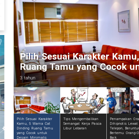
Tips Mengembalikan Semang
Lebaran
3 tahun
Pilih Sesuai Karakter
Tips Mengembalikan
Penampakan Ora
Kamu, 5 Warna Cat
Semangat Kerja Pasca
Dihipnotis Lewat
Dinding Ruang Tamu
Libur Lebaran
Telepon, Beruntu
yang Cocok untuk
Bertemu Orang-O
Desain Minimalis
Baik