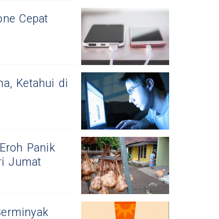
one Cepat
a, Ketahui di
 Eroh Panik
ri Jumat
Berminyak