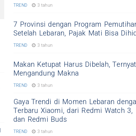
TREND
3 tahun
7 Provinsi dengan Program Pemutiha
Setelah Lebaran, Pajak Mati Bisa Dihi
TREND
3 tahun
Makan Ketupat Harus Dibelah, Ternya
Mengandung Makna
TREND
3 tahun
n
Gaya Trendi di Momen Lebaran deng
Terbaru Xiaomi, dari Redmi Watch 3,
dan Redmi Buds
l
TREND
3 tahun