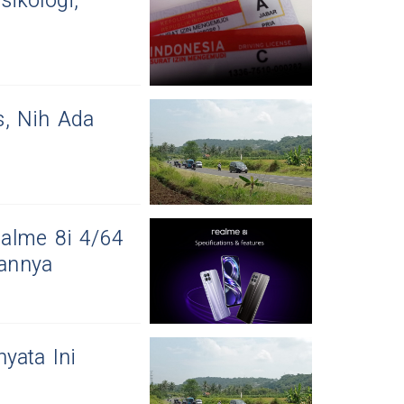
ikologi,
s, Nih Ada
alme 8i 4/64
sannya
yata Ini