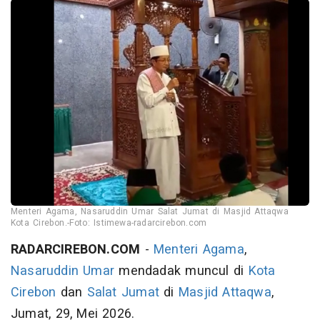
Menteri Agama, Nasaruddin Umar Salat Jumat di Masjid Attaqwa
Kota Cirebon.-Foto: Istimewa-radarcirebon.com
RADARCIREBON.COM
-
Menteri Agama
,
Nasaruddin Umar
mendadak muncul di
Kota
Cirebon
dan
Salat Jumat
di
Masjid Attaqwa
,
Jumat, 29, Mei 2026.