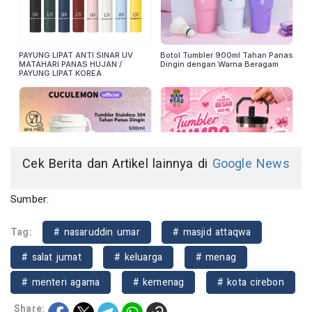
Cek Berita dan Artikel lainnya di
Google News
Sumber:
Tag:
# nasaruddin umar
# masjid attaqwa
# salat jumat
# keluarga
# menag
# menteri agama
# kemenag
# kota cirebon
Share: