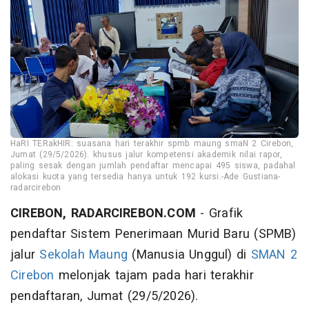
HaRI TERakHIR: suasana hari terakhir spmb maung smaN 2 Cirebon,
Jumat (29/5/2026). khusus jalur kompetensi akademik nilai rapor,
paling sesak dengan jumlah pendaftar mencapai 495 siswa, padahal
alokasi kuota yang tersedia hanya untuk 192 kursi.-Ade Gustiana-
radarcirebon
CIREBON, RADARCIREBON.COM
- Grafik
pendaftar Sistem Penerimaan Murid Baru (SPMB)
jalur
Sekolah Maung
(Manusia Unggul) di
SMAN 2
Cirebon
melonjak tajam pada hari terakhir
pendaftaran, Jumat (29/5/2026).