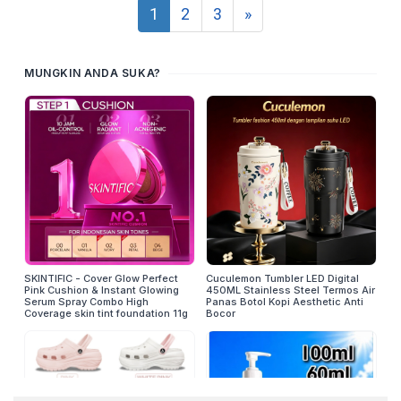
1
2
3
»