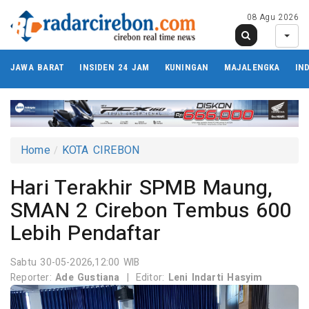
08 Agu 2026
JAWA BARAT
INSIDEN 24 JAM
KUNINGAN
MAJALENGKA
IN
Home
KOTA CIREBON
Hari Terakhir SPMB Maung,
SMAN 2 Cirebon Tembus 600
Lebih Pendaftar
Sabtu 30-05-2026,12:00 WIB
Reporter:
Ade Gustiana
|
Editor:
Leni Indarti Hasyim