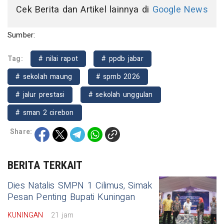
Cek Berita dan Artikel lainnya di
Google News
Sumber:
Tag:
# nilai rapot
# ppdb jabar
# sekolah maung
# spmb 2026
# jalur prestasi
# sekolah unggulan
# sman 2 cirebon
Share:
BERITA TERKAIT
Dies Natalis SMPN 1 Cilimus, Simak
Pesan Penting Bupati Kuningan
KUNINGAN
21 jam