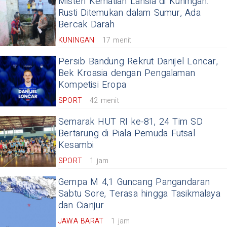
Misteri Kematian Lansia di Kuningan:
Rusti Ditemukan dalam Sumur, Ada
Bercak Darah
KUNINGAN
17 menit
Persib Bandung Rekrut Danijel Loncar,
Bek Kroasia dengan Pengalaman
Kompetisi Eropa
SPORT
42 menit
Semarak HUT RI ke-81, 24 Tim SD
Bertarung di Piala Pemuda Futsal
Kesambi
SPORT
1 jam
Gempa M 4,1 Guncang Pangandaran
Sabtu Sore, Terasa hingga Tasikmalaya
dan Cianjur
JAWA BARAT
1 jam