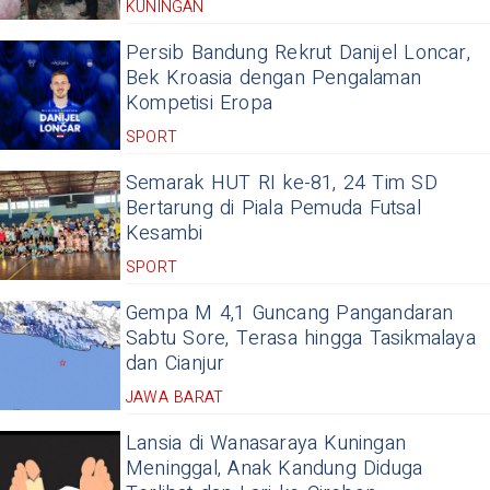
KUNINGAN
Persib Bandung Rekrut Danijel Loncar,
Bek Kroasia dengan Pengalaman
Kompetisi Eropa
SPORT
Semarak HUT RI ke-81, 24 Tim SD
Bertarung di Piala Pemuda Futsal
Kesambi
SPORT
Gempa M 4,1 Guncang Pangandaran
Sabtu Sore, Terasa hingga Tasikmalaya
dan Cianjur
JAWA BARAT
Lansia di Wanasaraya Kuningan
Meninggal, Anak Kandung Diduga