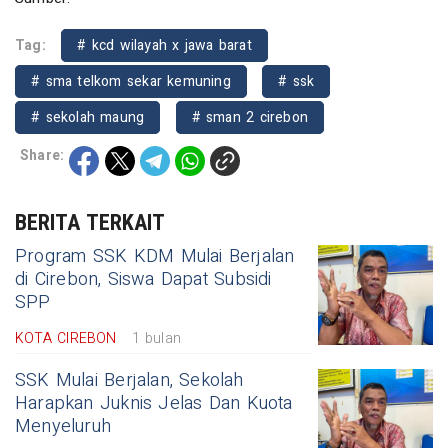
Tag:
# kcd wilayah x jawa barat
# sma telkom sekar kemuning
# ssk
# sekolah maung
# sman 2 cirebon
Share:
BERITA TERKAIT
Program SSK KDM Mulai Berjalan
di Cirebon, Siswa Dapat Subsidi
SPP
KOTA CIREBON
1 bulan
SSK Mulai Berjalan, Sekolah
Harapkan Juknis Jelas Dan Kuota
Menyeluruh