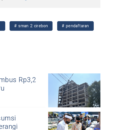
b
# sman 2 cirebon
# pendaftaran
Tembus Rp3,2
ru
sumsi
erangi