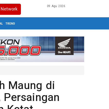
09 Agu 2026
Network
AL
TREND
ah Maung di
, Persaingan