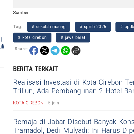
Sumber:
Tag:
# sekolah maung
# spmb 2026
# ppd
# kota cirebon
# jawa barat
l
li
Share:
BERITA TERKAIT
Realisasi Investasi di Kota Cirebon 
t
Triliun, Ada Pembangunan 2 Hotel Ba
KOTA CIREBON
5 jam
Remaja di Jabar Disebut Banyak Kon
Tramadol, Dedi Mulyadi: Ini Harus Dip