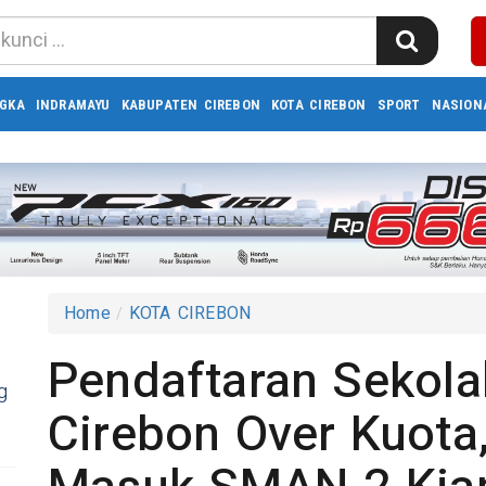
GKA
INDRAMAYU
KABUPATEN CIREBON
KOTA CIREBON
SPORT
NASION
Home
KOTA CIREBON
Pendaftaran Sekol
g
Cirebon Over Kuota