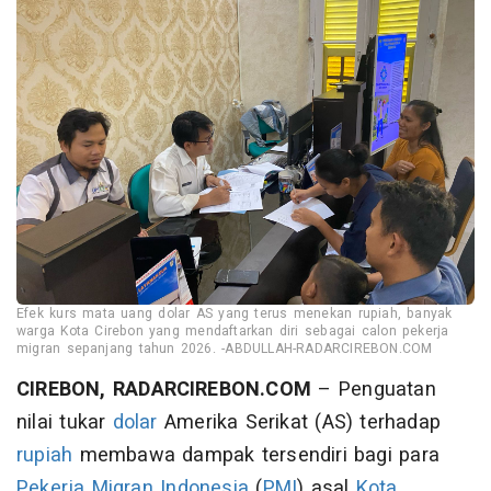
Efek kurs mata uang dolar AS yang terus menekan rupiah, banyak
warga Kota Cirebon yang mendaftarkan diri sebagai calon pekerja
migran sepanjang tahun 2026. -ABDULLAH-RADARCIREBON.COM
CIREBON, RADARCIREBON.COM
– Penguatan
nilai tukar
dolar
Amerika Serikat (AS) terhadap
rupiah
membawa dampak tersendiri bagi para
Pekerja Migran Indonesia
(
PMI
) asal
Kota