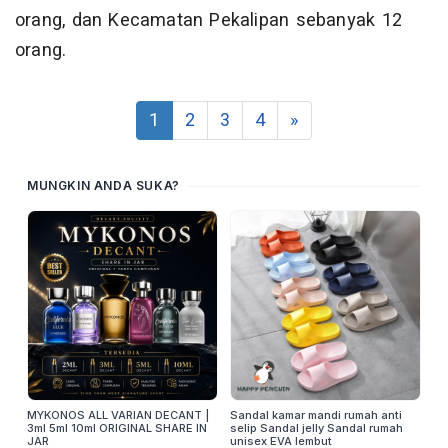
orang, dan Kecamatan Pekalipan sebanyak 12
orang.
1
2
3
4
»