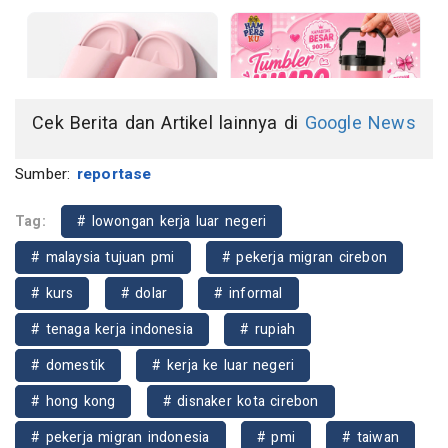
Cek Berita dan Artikel lainnya di
Google News
Sumber:
reportase
Tag:
# lowongan kerja luar negeri
# malaysia tujuan pmi
# pekerja migran cirebon
# kurs
# dolar
# informal
# tenaga kerja indonesia
# rupiah
# domestik
# kerja ke luar negeri
# hong kong
# disnaker kota cirebon
# pekerja migran indonesia
# pmi
# taiwan