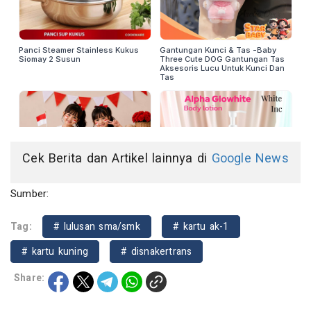
Cek Berita dan Artikel lainnya di
Google News
Sumber:
Tag:
# lulusan sma/smk
# kartu ak-1
# kartu kuning
# disnakertrans
Share: