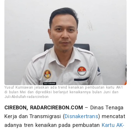
Yusuf Kurniawan jelaskan ada trend kenaikan pembuatan kartu AK-1
di bulan Mei dan diprediksi berlanjut kenaikannya bulan Juni dan
Juli-Abdullah-radarcirebon
CIREBON, RADARCIREBON.COM
– Dinas Tenaga
Kerja dan Transmigrasi (
Disnakertrans
) mencatat
adanya tren kenaikan pada pembuatan
Kartu AK-