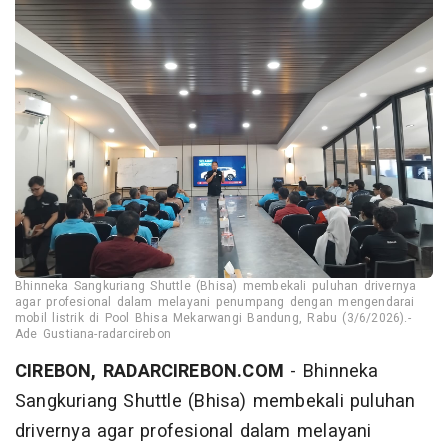
Bhinneka Sangkuriang Shuttle (Bhisa) membekali puluhan drivernya
agar profesional dalam melayani penumpang dengan mengendarai
mobil listrik di Pool Bhisa Mekarwangi Bandung, Rabu (3/6/2026).-
Ade Gustiana-radarcirebon
CIREBON, RADARCIREBON.COM
- Bhinneka
Sangkuriang Shuttle (Bhisa) membekali puluhan
drivernya agar profesional dalam melayani