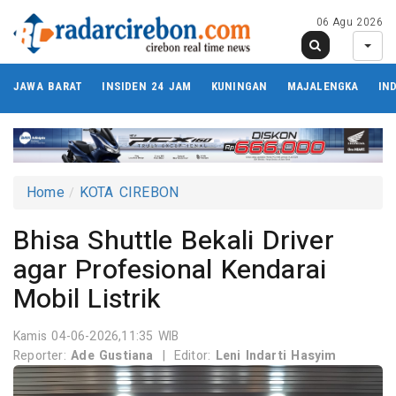
06 Agu 2026
JAWA BARAT
INSIDEN 24 JAM
KUNINGAN
MAJALENGKA
IN
Home
KOTA CIREBON
Bhisa Shuttle Bekali Driver
agar Profesional Kendarai
Mobil Listrik
Kamis 04-06-2026,11:35 WIB
Reporter:
Ade Gustiana
|
Editor:
Leni Indarti Hasyim