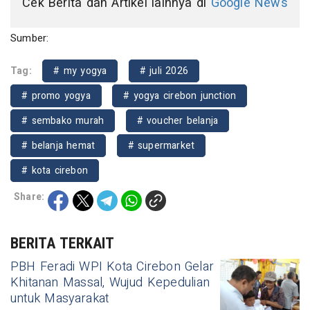
Cek Berita dan Artikel lainnya di
Google News
Sumber:
Tag:
# my yogya
# juli 2026
# promo yogya
# yogya cirebon junction
# sembako murah
# voucher belanja
# belanja hemat
# supermarket
# kota cirebon
Share:
BERITA TERKAIT
PBH Feradi WPI Kota Cirebon Gelar
Khitanan Massal, Wujud Kepedulian
untuk Masyarakat