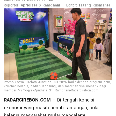
Reporter:
Apridista S Ramdhani
|
Editor:
Tatang Rusmanta
Promo Yogya Cirebon Junction Juli 2026 hadir dengan program poin,
voucher belanja, hadiah langsung, dan merchandise menarik bagi
member My Yogya.-Apridista Siti Ramdhani-Radarcirebon.com
RADARCIREBON.COM
– Di tengah kondisi
ekonomi yang masih penuh tantangan, pola
belanja masyarakat mulai mengalami