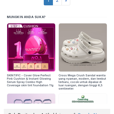
1
2
»