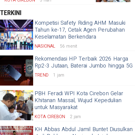
KOTA CIREBON
3 hari
TERKINI
Kompetisi Safety Riding AHM Masuki
Tahun ke-17, Cetak Agen Perubahan
Keselamatan Berkendara
NASIONAL
56 menit
Rekomendasi HP Terbaik 2026 Harga
Rp2-3 Jutaan, Baterai Jumbo hingga 5G
TREND
1 jam
PBH Feradi WPI Kota Cirebon Gelar
Khitanan Massal, Wujud Kepedulian
untuk Masyarakat
KOTA CIREBON
2 jam
KH Abbas Abdul Jamil Buntet Diusulkan