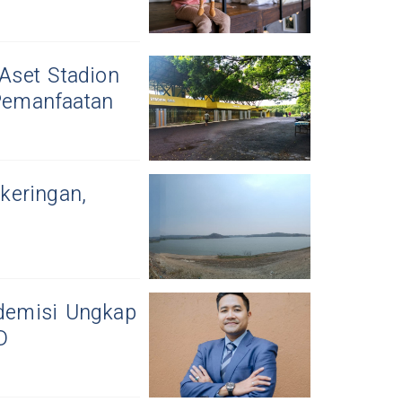
Aset Stadion
Pemanfaatan
keringan,
demisi Ungkap
D