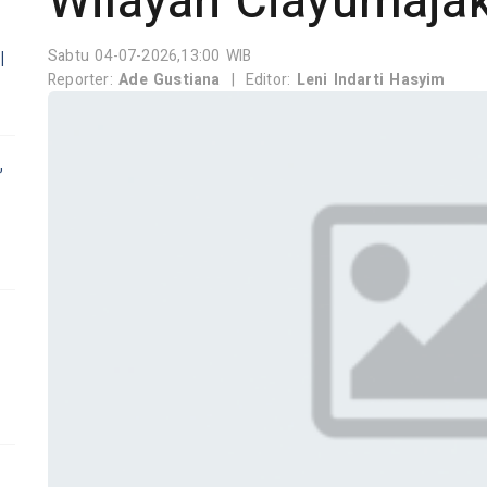
Wilayah Ciayumaja
Sabtu 04-07-2026,13:00 WIB
l
Reporter:
Ade Gustiana
|
Editor:
Leni Indarti Hasyim
,