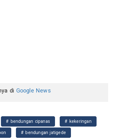
nnya di
Google News
# bendungan cipanas
# kekeringan
bon
# bendungan jatigede