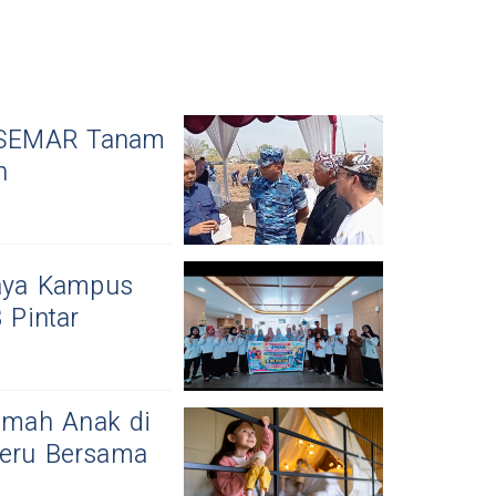
 SEMAR Tanam
n
aya Kampus
 Pintar
amah Anak di
Seru Bersama