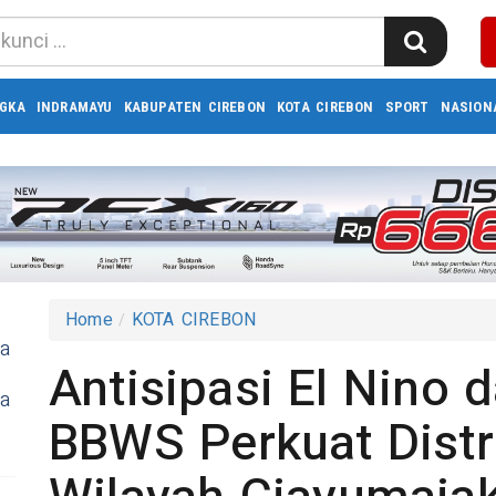
GKA
INDRAMAYU
KABUPATEN CIREBON
KOTA CIREBON
SPORT
NASION
Home
KOTA CIREBON
ra
Antisipasi El Nino 
ia
BBWS Perkuat Distri