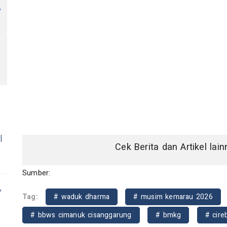
,
l
Cek Berita dan Artikel lai
Sumber:
,
Tag:
# waduk dharma
# musim kemarau 2026
# bbws cimanuk cisanggarung
# bmkg
# cire