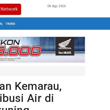
08 Agu 2026
Network
AL
TREND
dan Kemarau,
busi Air di