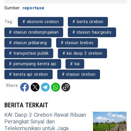
Sumber:
reportase
Tag:
# ekonomi cirebon
# berita cirebon
# stasiun cirebonprujakan
# stasiun haurgeulis
# stasiun jatibarang
# stasiun brebes
# transportasi publik
# kai daop 3 cirebon
# penumpang kereta api
# kai
# kereta api cirebon
# stasiun cirebon
Share:
BERITA TERKAIT
KAI Daop 3 Cirebon Rawat Ribuan
Perangkat Sinyal dan
Telekomunikasi untuk Jaga