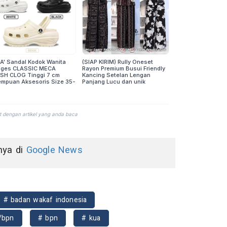
nnya di
Google News
# badan wakaf indonesia
/bpn
# bpn
# kua