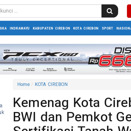
GKA
INDRAMAYU
KABUPATEN CIREBON
KOTA CIREBON
SPORT
NASION
Home
KOTA CIREBON
Kemenag Kota Cir
a
BWI dan Pemkot Ge
uk