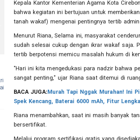
Kepala Kantor Kementerian Agama Kota Cirebo
bahwa kegiatan ini bertujuan untuk memberikan
tanah wakaf) mengenai pentingnya tertib admini
Menurut Riana, Selama ini, masyarakat cende
sudah selesai cukup dengan ikrar wakaf saja. P
tertib berpotensi memicu masalah hukum di kem
"Hari ini kita mengedukasi para nadzir bahwa p
sangat penting," ujar Riana saat ditemui di ruan
ri
ai
BACA JUGA:
Murah Tapi Nggak Murahan! Ini P
Spek Kencang, Baterai 6000 mAh, Fitur Lengk
Riana menambahkan, saat ini masih banyak tan
bersertifikat.
Melalui program sertifikasi gratis yang disedi