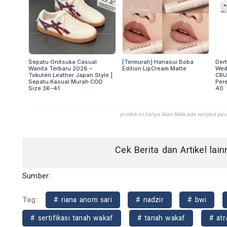
Cek Berita dan Artikel lai
Sumber:
Tag:
# riana anom sari
# nadzir
# bwi
# sertifikasi tanah wakaf
# tanah wakaf
# atr