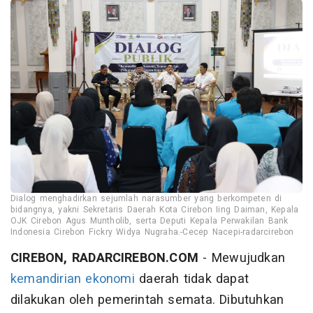
Dialog menghadirkan sejumlah narasumber yang berkompeten di
bidangnya, yakni Sekretaris Daerah Kota Cirebon Iing Daiman, Kepala
OJK Cirebon Agus Muntholib, serta Deputi Kepala Perwakilan Bank
Indonesia Cirebon Fickry Widya Nugraha.-Cecep Nacepi-radarcirebon
CIREBON, RADARCIREBON.COM
- Mewujudkan
kemandirian ekonomi
daerah tidak dapat
dilakukan oleh pemerintah semata. Dibutuhkan