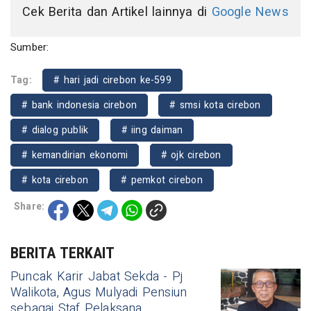
Cek Berita dan Artikel lainnya di
Google News
Sumber:
Tag:
# hari jadi cirebon ke-599
# bank indonesia cirebon
# smsi kota cirebon
# dialog publik
# iing daiman
# kemandirian ekonomi
# ojk cirebon
# kota cirebon
# pemkot cirebon
Share:
BERITA TERKAIT
Puncak Karir Jabat Sekda - Pj
Walikota, Agus Mulyadi Pensiun
sebagai Staf Pelaksana