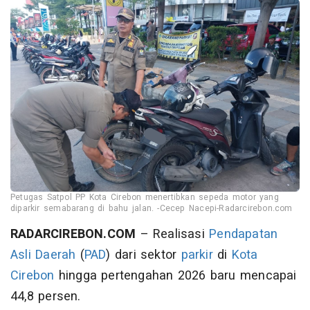
Petugas Satpol PP Kota Cirebon menertibkan sepeda motor yang
diparkir semabarang di bahu jalan. -Cecep Nacepi-Radarcirebon.com
RADARCIREBON.COM
– Realisasi
Pendapatan
Asli Daerah
(
PAD
) dari sektor
parkir
di
Kota
Cirebon
hingga pertengahan 2026 baru mencapai
44,8 persen.