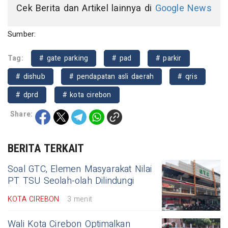
Cek Berita dan Artikel lainnya di
Google News
Sumber:
Tag:
# gate parking
# pad
# parkir
# dishub
# pendapatan asli daerah
# qris
# dprd
# kota cirebon
Share:
BERITA TERKAIT
Soal GTC, Elemen Masyarakat Nilai
PT TSU Seolah-olah Dilindungi
KOTA CIREBON
3 menit
Wali Kota Cirebon Optimalkan