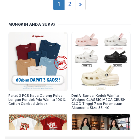
1
2
»