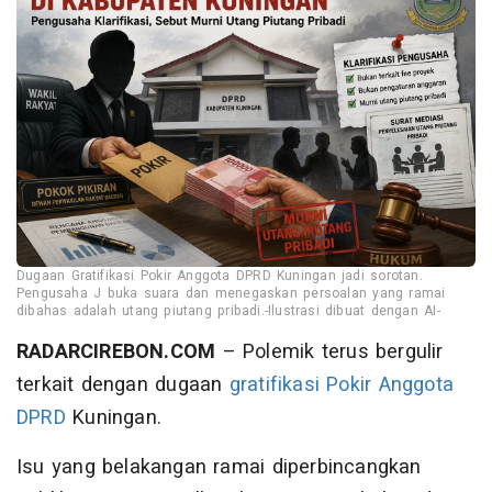
Dugaan Gratifikasi Pokir Anggota DPRD Kuningan jadi sorotan.
Pengusaha J buka suara dan menegaskan persoalan yang ramai
dibahas adalah utang piutang pribadi.-Ilustrasi dibuat dengan AI-
RADARCIREBON.COM
– Polemik terus bergulir
terkait dengan dugaan
gratifikasi
Pokir
Anggota
DPRD
Kuningan.
Isu yang belakangan ramai diperbincangkan