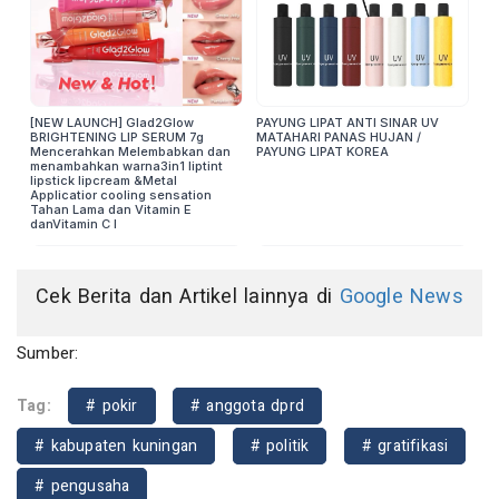
Cek Berita dan Artikel lainnya di
Google News
Sumber:
Tag:
# pokir
# anggota dprd
# kabupaten kuningan
# politik
# gratifikasi
# pengusaha