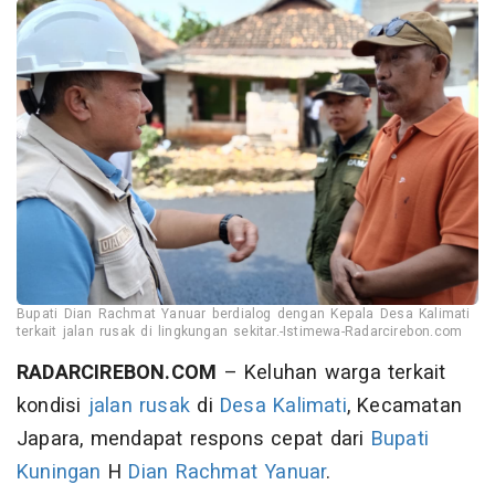
Bupati Dian Rachmat Yanuar berdialog dengan Kepala Desa Kalimati
terkait jalan rusak di lingkungan sekitar.-Istimewa-Radarcirebon.com
RADARCIREBON.COM
– Keluhan warga terkait
kondisi
jalan rusak
di
Desa Kalimati
, Kecamatan
Japara, mendapat respons cepat dari
Bupati
Kuningan
H
Dian Rachmat Yanuar
.