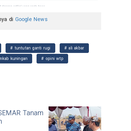
nnya di
Google News
# tuntutan ganti rugi
# ali akbar
mkab kuningan
# opini wtp
 SEMAR Tanam
n