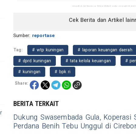
Cek Berita dan Artikel lai
Sumber:
reportase
Tag:
# wtp kuningan
# laporan keuangan daerah
# dprd kuningan
# tata kelola keuangan
# pe
# kuningan
# bpk ri
Share:
BERITA TERKAIT
r
Dukung Swasembada Gula, Koperasi
Perdana Benih Tebu Unggul di Cirebo