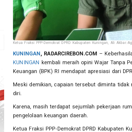
Ketua Fraksi PPP-Demokrat DPRD Kabupaten Kuningan, Ali Akbar.-Ag
KUNINGAN
, RADARCIREBON.COM
– Keberhasil
KUNINGAN
kembali meraih opini Wajar Tanpa P
Keuangan (BPK) RI mendapat apresiasi dari DP
Meski demikian, capaian tersebut diminta tida
diri.
Karena, masih terdapat sejumlah pekerjaan ru
pengelolaan keuangan daerah.
Ketua Fraksi PPP-Demokrat DPRD Kabupaten Ku