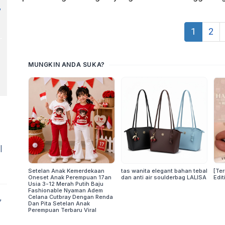
,
1
2
l
,