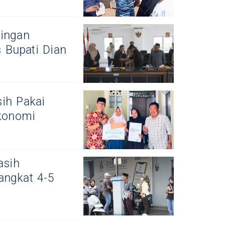
ingan
s Bupati Dian
ih Pakai
konomi
asih
angkat 4-5