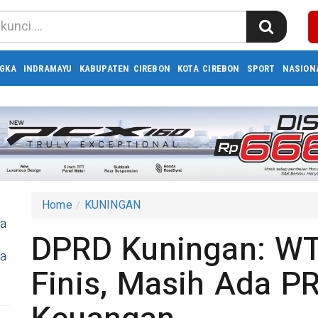
GKA
INDRAMAYU
KABUPATEN CIREBON
KOTA CIREBON
SPORT
NASION
Home
KUNINGAN
ra
DPRD Kuningan: WT
ia
Finis, Masih Ada PR