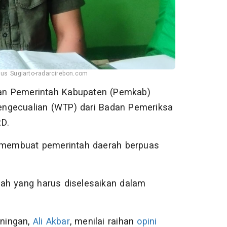
us Sugiarto-radarcirebon.com
an Pemerintah Kabupaten (Pemkab)
engecualian (WTP) dari Badan Pemeriksa
RD.
k membuat pemerintah daerah berpuas
mah yang harus diselesaikan dalam
ningan,
Ali Akbar
, menilai raihan
opini