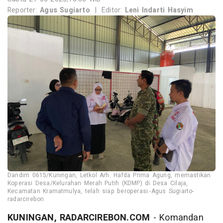
Reporter:
Agus Sugiarto
|
Editor:
Leni Indarti Hasyim
Dandim 0615/Kuningan, Letkol Arh. Hafda Prima Agung, memastikan
Koperasi Desa/Kelurahan Merah Putih (KDMP) di Desa Cilaja,
Kecamatan Kramatmulya, telah siap beroperasi.-Agus Sugiarto-
radarcirebon
KUNINGAN, RADARCIREBON.COM
- Komandan