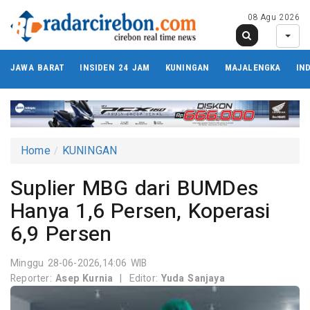
08 Agu 2026
JAWA BARAT
INSIDEN 24 JAM
KUNINGAN
MAJALENGKA
IN
Home
KUNINGAN
Suplier MBG dari BUMDes
Hanya 1,6 Persen, Koperasi
6,9 Persen
Minggu 28-06-2026,14:06 WIB
Reporter:
Asep Kurnia
|
Editor:
Yuda Sanjaya