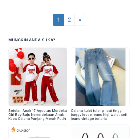
1
2
»