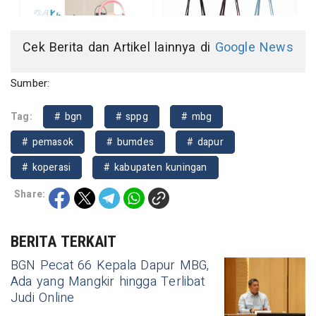
Cek Berita dan Artikel lainnya di
Google News
Sumber:
Tag:
# bgn
# sppg
# mbg
# pemasok
# bumdes
# dapur
# koperasi
# kabupaten kuningan
Share:
BERITA TERKAIT
BGN Pecat 66 Kepala Dapur MBG,
Ada yang Mangkir hingga Terlibat
Judi Online