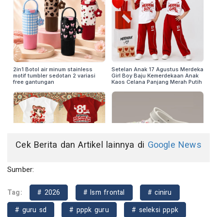
Cek Berita dan Artikel lainnya di
Google News
Sumber:
Tag:
# 2026
# lsm frontal
# ciniru
# guru sd
# pppk guru
# seleksi pppk