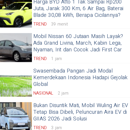
Harga BYD Atto 1 Tak Sampai Rp200
Juta, Jarak 300 Km, 6 Air Bag, Baterai
Blade 30,08 kWh, Berapa Cicilannya?
TREND
39 menit
Mobil Nissan 60 Jutaan Masih Layak?
Ada Grand Livina, March, Kabin Lega,
Nyaman, Irit dan Cocok Jadi First Car
TREND
1 jam
Swasembada Pangan Jadi Modal
Kemerdekaan Indonesia Hadapi Gejolak
Global
NASIONAL
2 jam
Bukan Disuntik Mati, Mobil Wuling Air EV
Tetap Bisa Dibeli, Peluncuran Aira EV di
GIIAS 2026 Jadi Solusi
TREND
3 jam